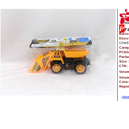
P
r
Barco
Descr
CONS
Categ
PCS/I
Pack
Size:
CTN:
Volu
Volu
Color
Regis
clos