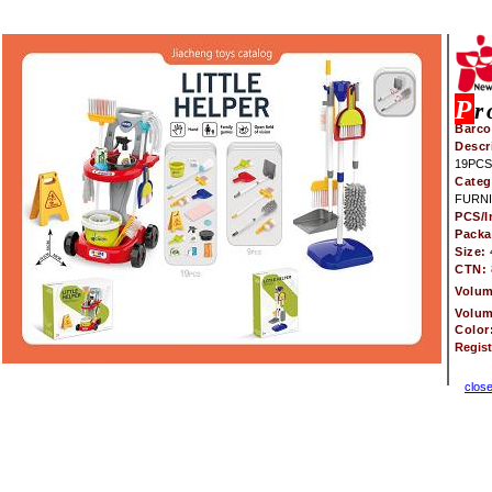
P
r
Barco
Descr
19PCS
Categ
FURNI
PCS/I
Pack
Size:
CTN:
Volu
Volu
Color
Regis
clos