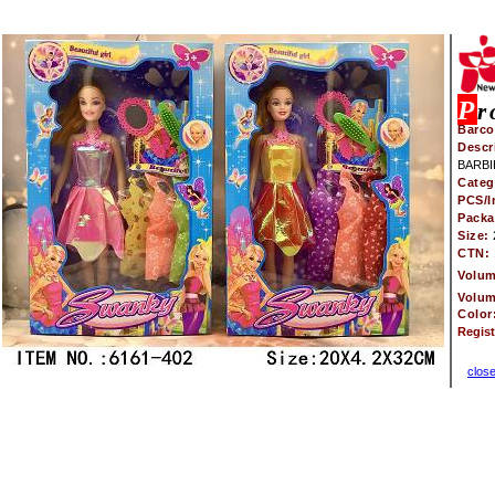
P
r
Barco
Descr
BARBI
Categ
PCS/I
Pack
Size:
CTN:
Volu
Volu
Color
Regis
clos