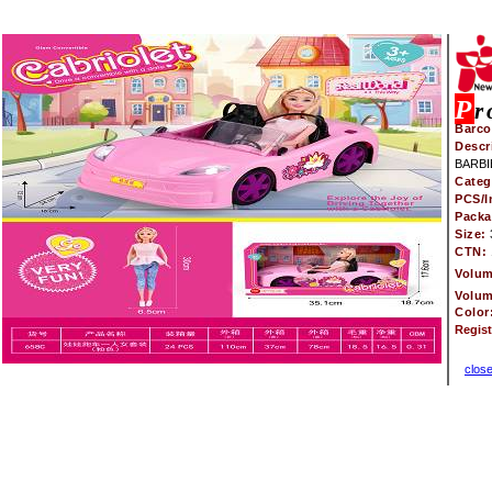
P
r
Barco
Descr
BARBI
Categ
PCS/I
Pack
Size:
CTN:
Volu
Volu
Color
Regis
clos