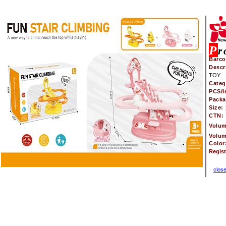
P
r
Barco
Descr
TOY
Categ
PCS/I
Pack
Size:
CTN:
Volu
Volu
Color
Regis
clos