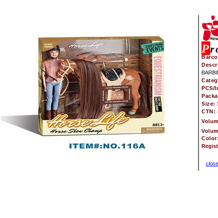
P
r
Barco
Descr
BARB
Categ
PCS/I
Pack
Size:
CTN:
Volu
Volu
Color
Regis
clos