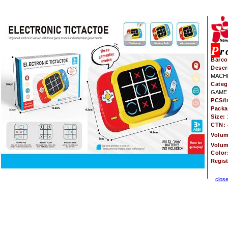
P
r
Barco
Descr
MACH
Categ
GAME
PCS/I
Pack
Size:
CTN:
Volu
Volu
Color
Regis
clos